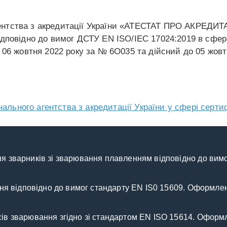
нтства з акредитації України «АТЕСТАТ ПРО АКРЕДИТА
повідно до вимог ДСТУ EN ISO/IEC 17024:2019 в сфері
06 жовтня 2022 року за № 6О035 та дійсний до 05 жовт
ного агентства з акредитації України у сфері сертиф
я зварників зі зварювання плавленням відповідно до вимо
ання відповідно до вимог стандарту EN IS0 15609. Оформле
сів зварювання згідно зі стандартом EN ISO 15614. Офор