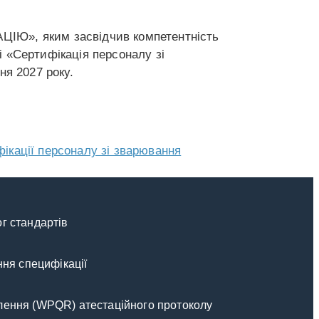
ЦІЮ», яким засвідчив компетентність
 «Сертифікація персоналу зі
ня 2027 року.
ікації персоналу зі зварювання
г стандартів
ння специфікації
млення (WPQR) атестаційного протоколу