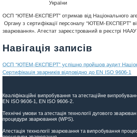
ОСП “ЮТЕМ-ЕКСПЕРТ” отримав від Національного аге
Органу з сертифікації персоналу “ЮТЕМ-ЕКСПЕРТ” від
зварювання». Атестат зареєстрований в реєстрі НААУ 
Навігація записів
ОСП “ЮТЕМ-ЕКСПЕРТ” успішно пройшов аудит Національ
Сертифікація зварників відповідно до EN ISO 9606-1
Кваліфікаційні випробування та атестаційне випробуванн
EN ISO 9606-1, EN ISO 9606-2.
Технічні умови та атестація технології дугового зварюв
процедури зварювання (WPS).
Атестація технології зварювання та випробування проце
процедури зварювання.