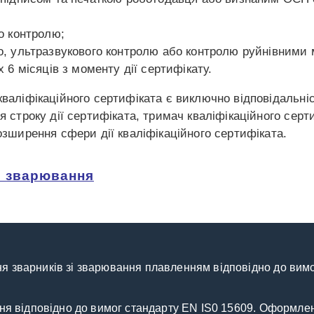
о контролю;
о, ультразвукового контролю або контролю руйнівними 
 6 місяців з моменту дії сертифікату.
кваліфікаційного сертифіката є виключно відповідальні
я строку дії сертифіката, тримач кваліфікаційного сер
озширення сфери дії кваліфікаційного сертифіката.
і зварювання
я зварників зі зварювання плавленням відповідно до вимо
ання відповідно до вимог стандарту EN IS0 15609. Оформле