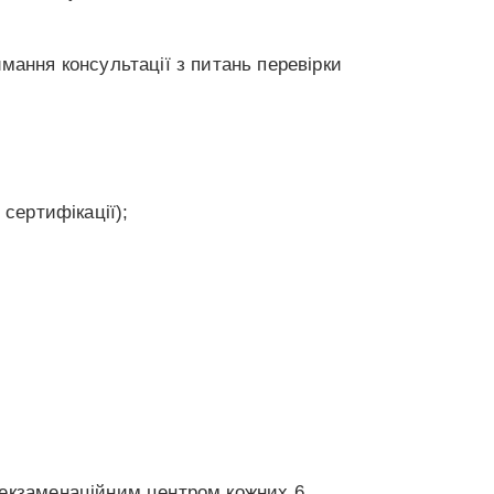
мання консультації з питань перевірки
сертифікації);
 екзаменаційним центром кожних 6