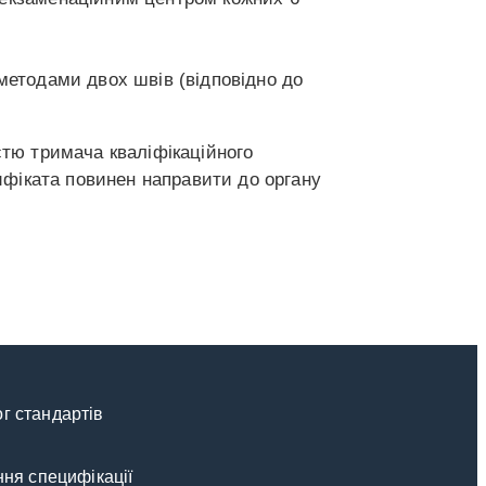
методами двох швів (відповідно до
стю тримача кваліфікаційного
тифіката повинен направити до органу
г стандартів
ння специфікації