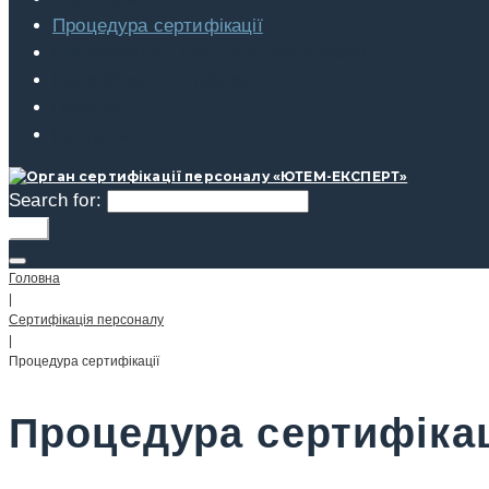
Процедура сертифікації
Екзаменаційні центри зі зварювання
Випробувальні лабораторії
Новини
Контакти
Search for:
Go!
Головна
|
Сертифікація персоналу
|
Процедура сертифікації
Процедура сертифікац