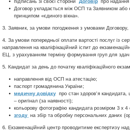
підписань зі своєї сторони
Договір
про надання п
Договор укладається між ОСП та Заявником або ф
принципом «єдиного вікна».
3. Заявник, за умови погодження з умовами Договору
4. За умови попередньої оплати вартості послуг із 
направлення на кваліфікаційний іспит до екзаменаційн
ЕЦ, з урахуванням терміну формування груп для здачі
5. Кандидат за день до початку кваліфікаційного екза
направлення від ОСП на атестацію;
паспорт громадянина України;
медичну довідку
про стан здоров’я кандидата, щ
– оригінал (за наявності);
кольорову фотографію кандидата розміром 3 х 4 с
згоду
на збір та обробку персональних даних (ор
6. Екзаменаційний центр проводитиме експертизу над