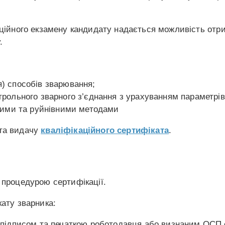
аційного екзамену кандидату надається можливість отри
.
) способів зварювання;
рольного зварного з’єднання з урахуванням параметрів 
вними та руйнівними методами
 та видачу
кваліфікаційного сертифіката
.
 процедурою сертифікації.
кату зварника:
ь підписом та печаткою роботодавця або визнаним ОСП