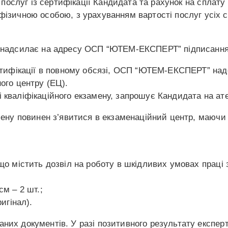
ослуг із сертифікації Кандидата та рахунок на сплату 
ізичною особою, з урахуванням вартості послуг усіх с
, надсилає на адресу ОСП “ЮТЕМ-ЕКСПЕРТ” підписання з
сертифікації в повному обсязі, ОСП “ЮТЕМ-ЕКСПЕРТ” на
ого центру (ЕЦ).
 кваліфікаційного екзамену, запрошує Кандидата на ат
мену повинен з’явитися в екзаменаційний центр, маючи 
о містить дозвіл на роботу в шкідливих умовах праці 
м – 2 шт.;
игінал).
аних документів.
У разі позитивного результату експер