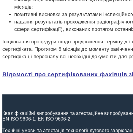
місяців;
позитивні висновки за результатами інспекційног
надання результатів проходження радіографічног
сфери сертифікації), виконаних протягом останніх
Ініціювання процедури щодо продовження терміну дії 
сертифіката.
Протягом 6 місяців до моменту закінченн
сертифікації персоналу всі необхідні документи для р
Відомості про сертифікованих фахівців з
Кваліфікаційні випробування та атестаційне випробуванн
EN ISO 9606-1, EN ISO 9606-2.
Технічні умови та атестація технології дугового зварюв